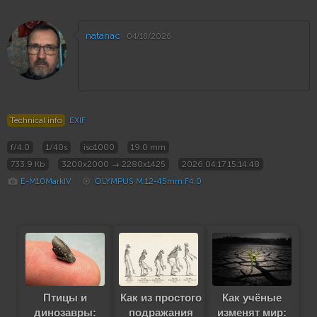
natanac
04/18/2026
Technical info
EXIF
f/4.0
1/40s
iso1000
19.0 mm
733.9 Kb
3200x2000 → 2280x1425
2026:04:17 15:14:48
E-M10MarkIV
OLYMPUS M.12-45mm F4.0
Птицы и
Как из простого
Как учёные
динозавры:
подражания
изменят мир: