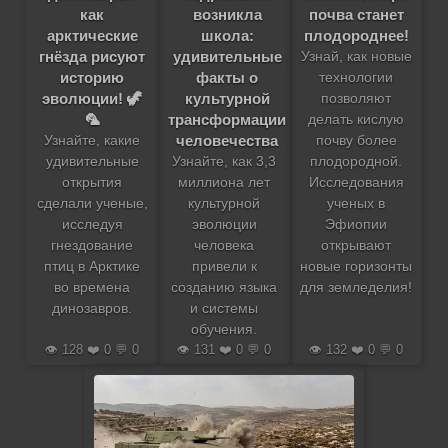
как
возникла
почва станет
арктические
школа:
плодороднее!
гнёзда рисуют
удивительные
Узнай, как новые
историю
факты о
технологии
эволюции! 🦖
культурной
позволяют
🦜
трансформации
делать кислую
человечества
Узнайте, какие
почву более
удивительные
Узнайте, как 3,3
плодородной.
открытия
миллиона лет
Исследования
сделали ученые,
культурной
ученых в
исследуя
эволюции
Эфиопии
гнездование
человека
открывают
птиц в Арктике
привели к
новые горизонты
во времена
созданию языка
для земледелия!
динозавров.
и системы
обучения.
👁️ 128 ❤️ 0 💬 0
👁️ 131 ❤️ 0 💬 0
👁️ 132 ❤️ 0 💬 0