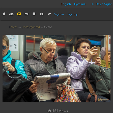
English
Русский
Day / Night
Sign in
Sign up
Photos
→
Uncategorized
→ Метро
454 views