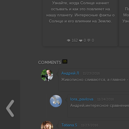
Узнайте, когда Солнце начнет
остывать и как это повлияет на
П
нашу планету. Интересные факты о
Мо
Солнце и его влиянии на Землю.
Узн
👁️ 162 ❤️ 0 💬 0
15
COMMENTS
Андрей Л
11/23/2016
Живописно сливаются, а главное - 
lora_pavlova
11/24/2016
Андрей,интересное сравнение :)
Tatiana.S
11/23/2016