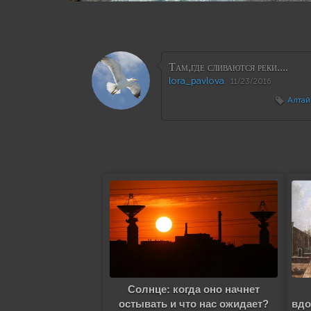
Там,где сливаются реки....
lora_pavlova
11/23/2016
Алтай
Солнце: когда оно начнет
остывать и что нас ожидает?
вдо