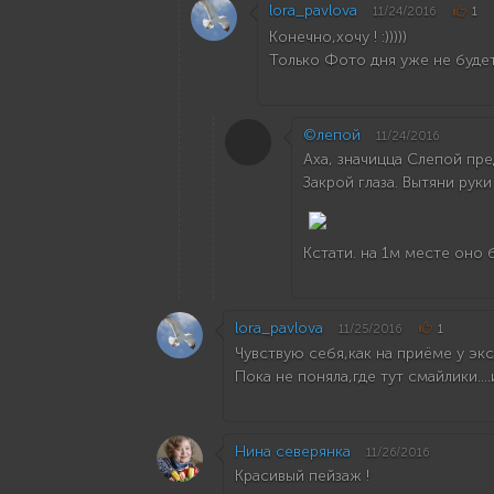
lora_pavlova
11/24/2016
1
Конечно,хочу ! :)))))
Только Фото дня уже не будет.
©лепой
11/24/2016
Аха, значицца Слепой пр
Закрой глаза. Вытяни рук
Кстати. на 1м месте оно б
lora_pavlova
11/25/2016
1
Чувствую себя,как на приёме у экстр
Пока не поняла,где тут смайлики...
Нина северянка
11/26/2016
Красивый пейзаж !