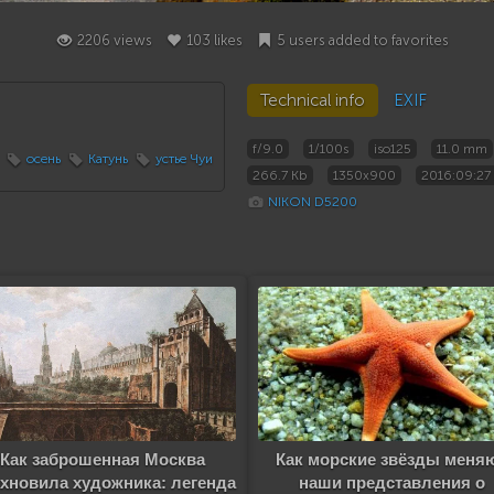
2206 views
103 likes
5 users added to favorites
Technical info
EXIF
f/9.0
1/100s
iso125
11.0 mm
осень
Катунь
устье Чуи
266.7 Kb
1350x900
2016:09:27 
NIKON D5200
Как заброшенная Москва
Как морские звёзды меня
хновила художника: легенда
наши представления о