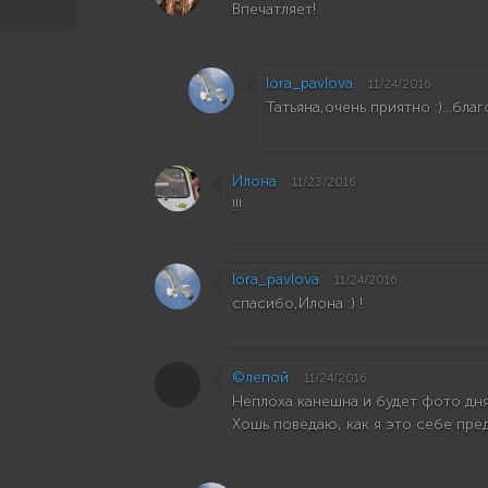
Впечатляет!
lora_pavlova
11/24/2016
Татьяна,очень приятно :)...бла
Илона
11/23/2016
!!!
lora_pavlova
11/24/2016
спасибо,Илона :) !
©лепой
11/24/2016
Неплоха канешна и будет фото дня!
Хошь поведаю, как я это себе пре