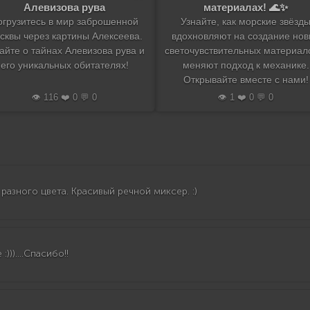
Алевизова рува
материалах! 🌊✨
огрузитесь в мир заброшенной
Узнайте, как морские звёзд
сквы через картины Алексеева.
вдохновляют на создание нов
айте о тайнах Алевизова рува и
светочувствительных материал
его уникальных обитателях!
меняют подход к механике.
Открывайте вместе с нами!
👁️ 116 ❤️ 0 💬 0
👁️ 1 ❤️ 0 💬 0
разного цвета. Красивый речной миксер. :)
))....Спасибо!!