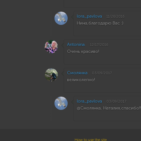
lora_pavlova
11/26/2016
Нина,благодарю Вас :)
Antonina.
12/17/2016
Очень красиво!
Смолянка
03/09/2017
великолепно!
lora_pavlova
03/09/2017
@Смолянка, Наталия,спасибо!!
How to use the site