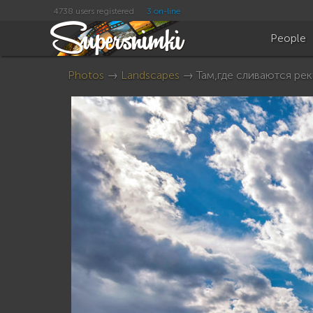
4738 users registered
3 on-line
People
Photos
→
Landscapes
→ Там,где сливаются реки.