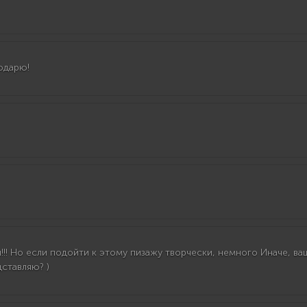
годарю!
!! Но если подойти к этому пизажу творчески, немного Иначе, ваще
дставляю? )