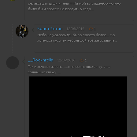
релаксация души и тела !!! На мой взгляд,небо можно
было бы и совсем не вводить в кадр...
Конст@нтин
12/16/2016
1
Небо не удалось да, было просто белое... Но
хотелось кусочек небольшой всё же оставить...
__Rocknrolla
12/16/2016
1
Так и хочется запеть : ....я на солнышке сижу, я на
солнышко гляжу.....