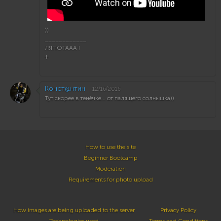
))
____________
ЛЯПОТААА !
+
Конст@нтин
12/16/2016
Тут скорее в тенёчке... от палящего солнышка))
How to use the site
Beginner Bootcamp
Moderation
Requirements for photo upload
How images are being uploaded to the server
Privacy Policy
Technologies used
Terms and Conditions