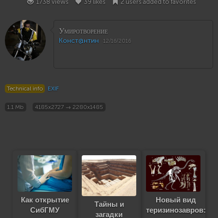
1738 views
39 likes
2 users added to favorites
Умиротворение
Конст@нтин
12/16/2016
Technical info
EXIF
1.1 Mb
4185x2727 → 2280x1485
Как открытие
Новый вид
Тайны и
СибГМУ
теризинозавров:
загадки