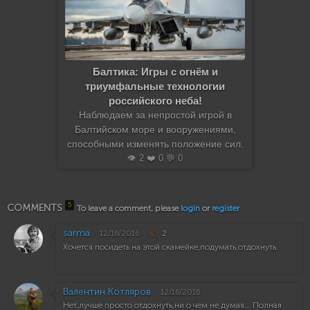
Балтика: Игры с огнём и
триумфальные технологии
российского неба!
Наблюдаем за непростой игрой в
Балтийском море и вооружениями,
способными изменять положение сил.
👁️ 2 ❤️ 0 💬 0
5
COMMENTS
To leave a comment, please
login
or
register
sarma
12/16/2016
2
Хочется посидеть на этой скамейке,подумать,отдохнуть.
Валентин Котляров
12/16/2016
Нет,лучше просто отдохнуть,ни о чем не думая... Полная