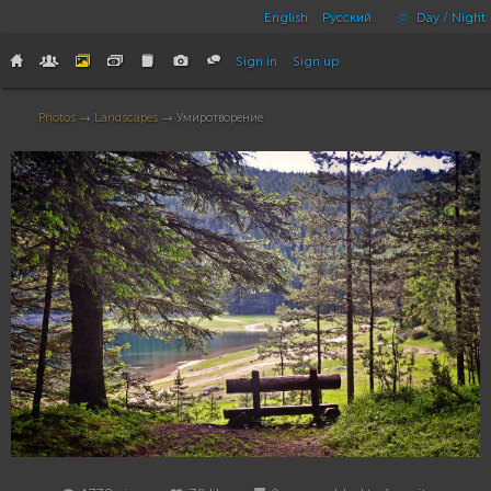
English
Русский
Day / Night
Sign in
Sign up
Photos
→
Landscapes
→ Умиротворение
39