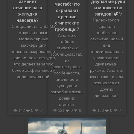
изменит
двупалые руки
мастаб: что
лечение рака
и множество
скрывают
желудка
загадок! 🦖✨
древние
навсегда?
Палеонтологи
египетские
Специалисты СибГМУ
сделали
гробницы?
открыли новые
необычное
Узнайте о
молекулярные
открытие: новый
тайнах
маркеры для
вид
египетских
персонализированного
теризинозавра с
гробниц-мастаб:
лечения рака желудка,
уникальными
их
что делает терапию
двупалыми
архитектурные
более эффективной и
руками. Узнайте,
особенности,
индивидуальной.
как он жил и чем
значение в
отличался от
культуре и
других
загробная жизнь
динозавров!
древних
египтян.
👁️ 142 ❤️ 0 💬 0
👁️ 121 ❤️ 0 💬 0
👁️ 123 ❤️ 0 💬 0