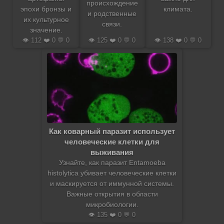
происхождение
эпохи бронзы и
климата.
и родственные
их культурное
связи.
значение.
👁️ 112 ❤️ 0 💬 0
👁️ 125 ❤️ 0 💬 0
👁️ 138 ❤️ 0 💬 0
Как коварный паразит использует
человеческие клетки для
выживания
Узнайте, как паразит Entamoeba
histolytica убивает человеческие клетки
и маскируется от иммунной системы.
Важные открытия в области
микробиологии.
👁️ 135 ❤️ 0 💬 0