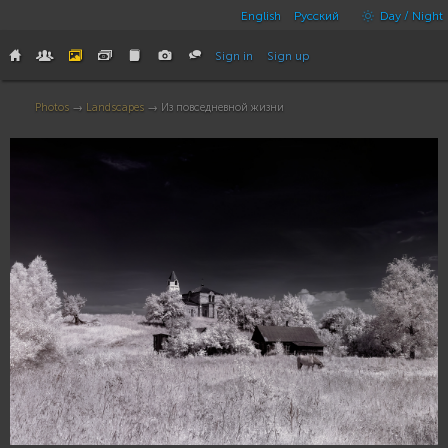
English
Русский
Day / Night
Sign in
Sign up
Photos
→
Landscapes
→ Из повседневной жизни
14