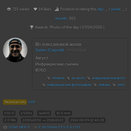
715 views
14 likes
Position in rating this
day
: _ /
week
: _ /
month
: 305
Awards: Photo of the day (
07/04/2026
)
Из повседневной жизни
Sixten (Сергей)
07/03/2026
Август.
Инфракрасная съемка.
IR760.
infrared
ик-фото
инфракрасное фото
инфракрасная фотография
пейзаж
лето
Technical info
EXIF
f/10.0
1/500s
iso400
41.0 mm
2.0 Mb
2280x1636 → 2118x1520
2014:08:09 12:46:26
SONY NEX-3
E 18-55mm F3.5-5.6 OSS