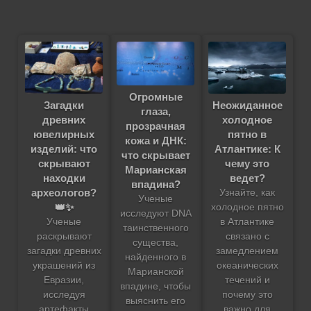
Огромные
Загадки
Неожиданное
глаза,
древних
холодное
прозрачная
ювелирных
пятно в
кожа и ДНК:
изделий: что
Атлантике: К
что скрывает
скрывают
чему это
Марианская
находки
ведет?
впадина?
археологов?
Узнайте, как
Ученые
👑✨
холодное пятно
исследуют DNA
Ученые
в Атлантике
таинственного
раскрывают
связано с
существа,
загадки древних
замедлением
найденного в
украшений из
океанических
Марианской
Евразии,
течений и
впадине, чтобы
исследуя
почему это
выяснить его
артефакты
важно для