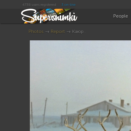
4738 users registered
3 on-line
People
Photos
→
Report
→ Каюр .