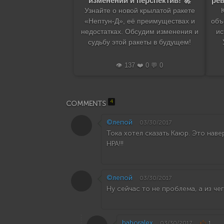
изменений и перспектив! 🚀
ре
Узнайте о новой крылатой ракете
«Нептун-Д», её преимуществах и
объ
недостатках. Обсудим изменения и
ис
судьбу этой ракеты в будущем!
👁️ 137 ❤️ 0 💬 0
4
COMMENTS
©лепой
03/30/2017
Тока хотел сказать Каюр. Это нав
НРА!!!
©лепой
03/30/2017
Ну сейчас то не проблема, а из че
baboralex
03/30/2017
1