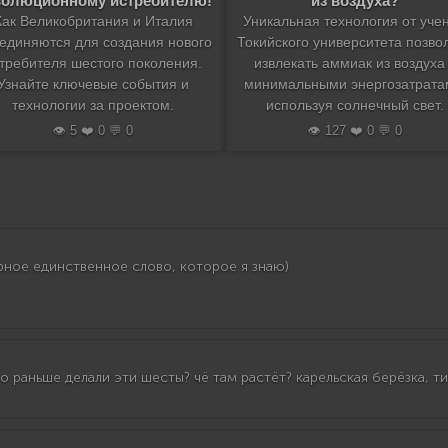
волюционному истребителю!
из воздуха?
Как Великобритания и Италия
Уникальная технология от уче
единяются для создания нового
Токийского университета позво
требителя шестого поколения.
извлекать аммиак из воздуха
Узнайте ключевые события и
минимальными энергозатрата
технологии за проектом.
используя солнечный свет.
👁️ 5 ❤️ 0 💬 0
👁️ 127 ❤️ 0 💬 0
ерное единственное слово, которое я знаю)
го раньше делали эти шесты? чё там растёт? карельская берёзка, т