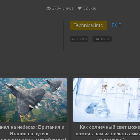
2794 views
52 likes
Technical info
EXIF
473.9 Kb
1140x750
нал на небесах: Британия и
Как солнечный свет може
Италия на пути к
помочь нам извлекать амм