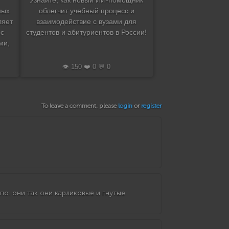
Узнайте, как новый ИИ-помощник
ных
облегчит учебный процесс и
ляет
взаимодействие с вузами для
 с
студентов и абитуриентов в России!
ми,
👁️ 150 ❤️ 0 💬 0
To leave a comment, please
login
or
register
ипо. они так они карликовые и гнутые