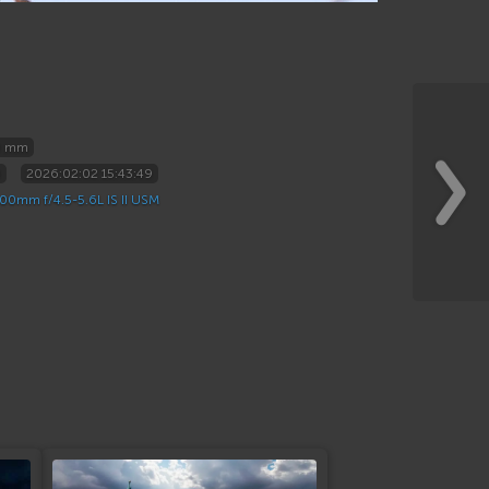
0 mm
0
2026:02:02 15:43:49
00mm f/4.5-5.6L IS II USM