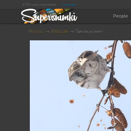
4738 users registered
2 on-line
People
Photos
→
Wild Life
→ Там вкуснее!