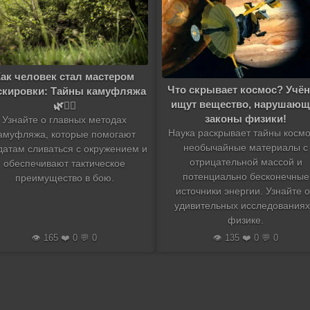
Как человек стал мастером
Что скрывает космос? Учё
скировки: Тайны камуфляжа
ищут вещество, нарушающ
🌿🕵️‍♂️
законы физики!
Узнайте о главных методах
Наука раскрывает тайны космо
амуфляжа, которые помогают
необычайные материалы с
датам сливаться с окружением и
отрицательной массой и
обеспечивают тактическое
потенциально бесконечные
преимущество в бою.
источники энергии. Узнайте 
удивительных исследованиях
физике.
👁️ 165 ❤️ 0 💬 0
👁️ 135 ❤️ 0 💬 0