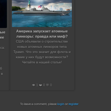
Америка запускает атомные
ные
линкоры: правда или миф?
ее
США объявили о строительстве
новых атомных линкоров типа
са:
Трамп. Что это значит для флота и
какие у них будут возможности?
Читайте в нашей статье!
об
 в
👁️ 1 ❤️ 0 💬 0
To leave a comment, please
login
or
register