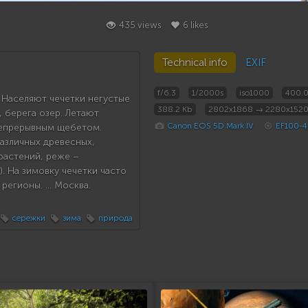
435 views
6 likes
Technical info
EXIF
f/6.3
1/2000s
iso1000
400.
 Населяют чечетки негустые
388.2 Kb
2802x1868 → 2280x152
, берега озер. Летают
Canon EOS 5D Mark IV
EF100-4
непрерывным щебетом.
азличных древесных,
растений, реже –
. На зимовку чечетки часто
егионы. ... Москва.
сережки
зима
природа