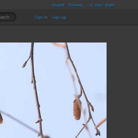
English
Русский
Day / Night
Sign in
Sign up