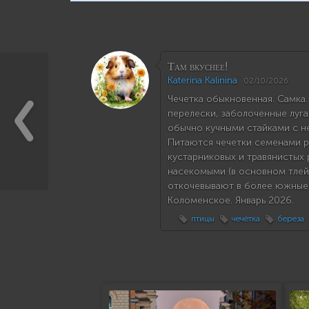
Там вкуснее!
Katerina Kalinina
02/10/2026
Чечетка обыкновенная. Самка.
перелески, заболоченные луга
обычно кучными стайками с 
Питаются чечетки семенами р
кустарниковых и травянистых 
насекомыми (в основном тлей)
откочевывают в более южные р
Коломенское. Январь 2026.
птицы
чечётка
береза