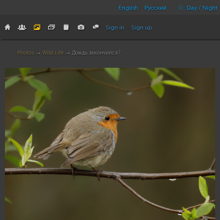
English
Русский
Day / Night
Sign in
Sign up
Photos
→
Wild Life
→ Дождь закончился?