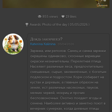
19
855 views
19 likes
Awards: Photo of the day (
05/05/2026
)
Дождь закончился?
Katerina Kalinina
05/04/2026
Зарянка, или реполов. Самец и самка зарянки
окрашены одинаково, сезонные вариации
окраски незначительны. Перелетная птица.
Населяет различные леса, предпочтительно
смешанные, сырые, захламлённые, с богатым
подлеском и подростом. Корм собирает на
кустах и деревьях, а главным образом на
земле, ест различных насекомых, пауков,
мелких червей, мокриц и прочих
беспозвоночных. Охотно поедает ягоды и
семена. Наиболее активно и заметно поют в
вечерних сумерках, когда дневные птицы