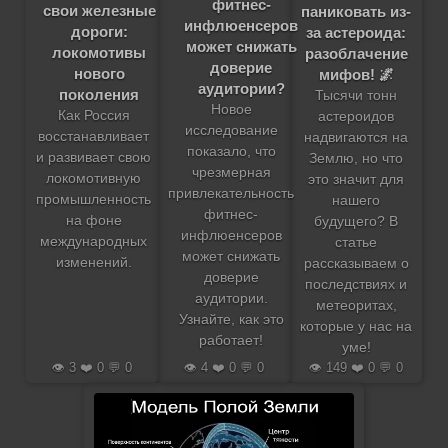
фитнес-
свои железные
паниковать из-
инфлюенсеров
дороги:
за астероида:
может снижать
локомотивы
разоблачение
доверие
нового
мифов! 🌌
аудитории?
поколения
Тысячи тонн
Новое
Как Россия
астероидов
исследование
восстанавливает
надвигаются на
показало, что
и развивает свою
Землю, но что
чрезмерная
локомотивную
это значит для
привлекательность
промышленность
нашего
фитнес-
на фоне
будущего? В
инфлюенсеров
международных
статье
может снижать
изменений.
рассказываем о
доверие
последствиях и
аудитории.
метеоритах,
Узнайте, как это
которые у нас на
работает!
уме!
👁️ 3 ❤️ 0 💬 0
👁️ 4 ❤️ 0 💬 0
👁️ 149 ❤️ 0 💬 0