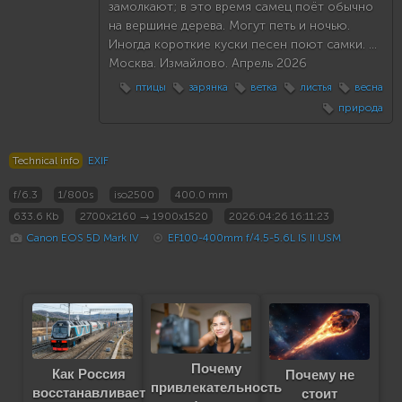
замолкают; в это время самец поёт обычно
на вершине дерева. Могут петь и ночью.
Иногда короткие куски песен поют самки. ...
Москва. Измайлово. Апрель 2026
птицы
зарянка
ветка
листья
весна
природа
Technical info
EXIF
f/6.3
1/800s
iso2500
400.0 mm
633.6 Kb
2700x2160 → 1900x1520
2026:04:26 16:11:23
Canon EOS 5D Mark IV
EF100-400mm f/4.5-5.6L IS II USM
Почему
Как Россия
Почему не
привлекательность
восстанавливает
стоит