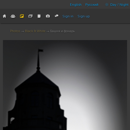
English
Русский
Day / Night
Sign in
Sign up
Photos
→
Black & White
→ Башня и фонарь.