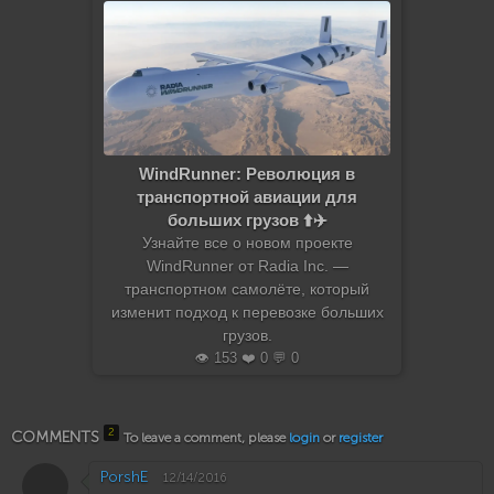
WindRunner: Революция в
транспортной авиации для
больших грузов ⬆️✈️
Узнайте все о новом проекте
WindRunner от Radia Inc. —
транспортном самолёте, который
изменит подход к перевозке больших
грузов.
👁️ 153 ❤️ 0 💬 0
2
COMMENTS
To leave a comment, please
login
or
register
PorshE
12/14/2016