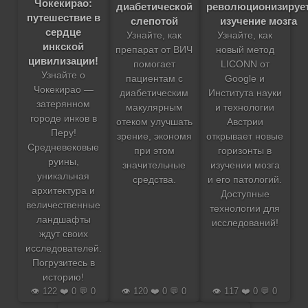
Чокекирао:
диабетической
революционизируе
путешествие в
слепотой
изучение мозга
сердце
Узнайте, как
Узнайте, как
инкской
препарат от ВИЧ
новый метод
цивилизации!
помогает
LICONN от
Узнайте о
пациентам с
Google и
Чокекирао —
диабетическим
Института науки
затерянном
макулярным
и технологии
городе инков в
отеком улучшать
Австрии
Перу!
зрение, экономя
открывает новые
Средневековые
при этом
горизонты в
руины,
значительные
изучении мозга
уникальная
средства.
и его патологий.
архитектура и
Доступные
величественные
технологии для
ландшафты
исследований!
ждут своих
исследователей.
Погрузитесь в
историю!
👁️ 122 ❤️ 0 💬 0
👁️ 120 ❤️ 0 💬 0
👁️ 117 ❤️ 0 💬 0