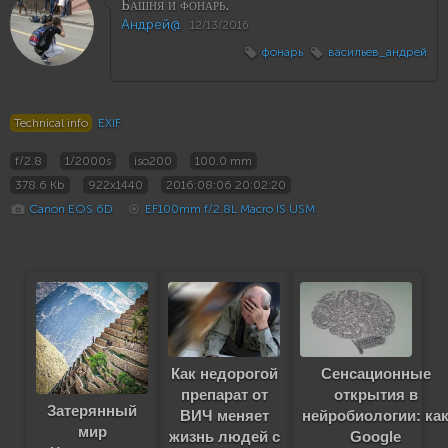
Башня и фонарь.
Андрей@
12/13/2016
фонарь
васильев_андрей
Technical info
EXIF
f/2.8
1/2000s
iso200
100.0 mm
378.6 Kb
922x1440
2016:08:06 20:02:20
Canon EOS 6D
EF100mm f/2.8L Macro IS USM
Как недорогой
Сенсационные
препарат от
открытия в
Затерянный
ВИЧ меняет
нейробиологии: ка
мир
жизнь людей с
Google