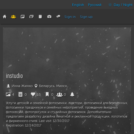
English
Русский
Day / Night
Sign in
Sign up
instudio
Инна Жинко
Беларусь, Минск
4
0
16
0
0
Услуги детской и семейной фотосъемки, лавстори, фотосъемки для беременных,
фотосъемки праздников и семейных мероприятий, проведение выездных
фотосессий, фотопрогулок и студийных фотосъемок. Дополнительно
предлагаем разработку дизайна печатной и рекламной продукции, логотипов
и фирменного стиля. Last visit:
12/30/2017
Registration:
12/24/2017