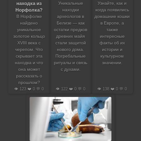
находка из
Уникальные
Узнайте, как и
Норфолка?
находки
когда появились
В Норфолке
археологов в
домашние кошки
найдено
Белизе — как
в Европе, а
уникальное
остатки предков
также
золотое кольцо
древних майя
интересные
XVIII века с
стали защитой
факты об их
черепом. Что
нового дома.
истории и
скрывает эта
Погребальные
культурном
находка и что
ритуалы и связь
значении.
она может
с духами.
рассказать о
прошлом?
👁️ 123 ❤️ 0 💬 0
👁️ 122 ❤️ 0 💬 0
👁️ 138 ❤️ 0 💬 0