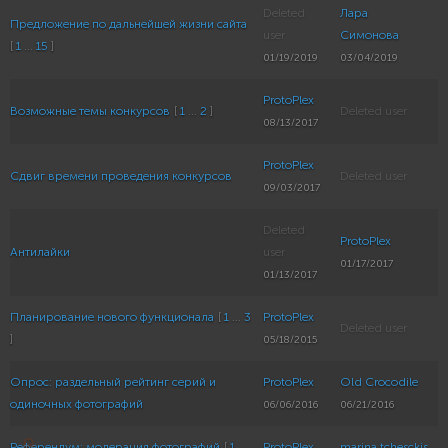
Deleted
Лара
Предложение по дальнейшей жизни сайта
user
Симонова
[
1
...
15
]
01/19/2019
03/04/2019
ProtoPlex
Возможные темы конкурсов
[
1
...
2
]
Deleted user
08/13/2017
ProtoPlex
Сдвиг времени проведения конкурсов
Deleted user
09/03/2017
Deleted
ProtoPlex
Антилайки
user
01/17/2017
01/13/2017
Планирование нового функционала
[
1
...
3
ProtoPlex
Deleted user
]
05/18/2015
Опрос: раздельный рейтинг серий и
ProtoPlex
Old Crocodile
одиночных фотографий
06/06/2016
06/21/2016
Референдум: модерация фотографий
[
1
...
ProtoPlex
marina.tchesckis