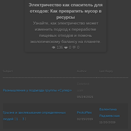
Электричество как спаситель для
отходов: Как превратить мусор в
ресурсы
Узнайте, как электричество может
изменить подход к переработке
пищевых отходов и помочь
экологическому балансу на планете.
👁️ 136 ❤️ 0 💬 0
Subject
Author
Last Reply
Deleted
Размышления у подъезда группы «Супер»
user
05/24/2021
Валентина
Грызня и заклевывание определенных
ProtoPlex
Радзиевская
людей
[
1
...
3
]
02/15/2019
11/20/2019