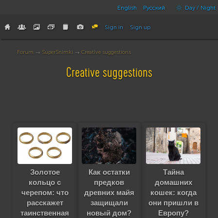
English
Русский
Day / Night
Sign in
Sign up
Forum
→
SuperSnimki
→
Creative suggestions
Creative suggestions
Золотое
Как остатки
Тайна
кольцо с
предков
домашних
черепом: что
древних майя
кошек: когда
расскажет
защищали
они пришли в
таинственная
новый дом?
Европу?