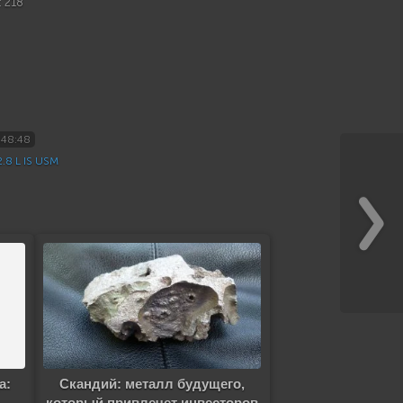
: 218
:48:48
8 L IS USM
а:
Скандий: металл будущего,
который привлечет инвесторов