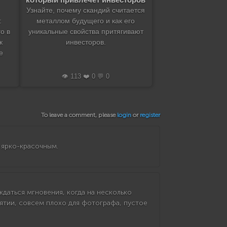
Узнайте, почему скандий считается
:
металлом будущего и как его
о в
уникальные свойства притягивают
к
инвесторов.
е
👁️ 113 ❤️ 0 💬 0
To leave a comment, please
login
or
register
м ярко-красочным.
ждаться мгновения, когда на несколько
нятии, совсем плохо для фотографа, пустое