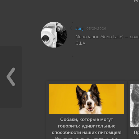
Jurij
05/29/2026
Мо́но (англ. Mono Lake) — со
США
Собаки, которые могут
говорить: удивительные
способности наших питомцев!
Пр
Исследования показывают, что