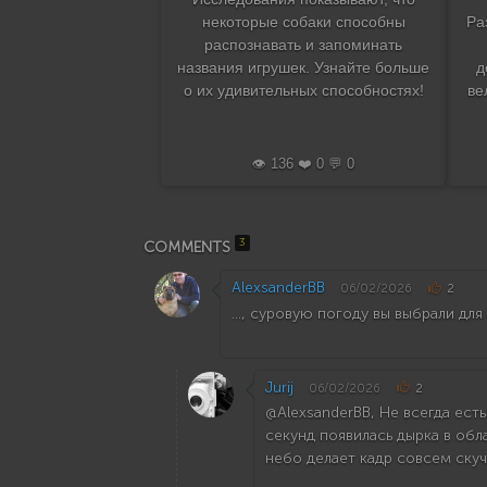
некоторые собаки способны
Ра
распознавать и запоминать
названия игрушек. Узнайте больше
д
о их удивительных способностях!
ве
👁️ 136 ❤️ 0 💬 0
3
COMMENTS
AlexsanderBB
06/02/2026
2
..., суровую погоду вы выбрали д
Jurij
06/02/2026
2
@AlexsanderBB, Не всегда ест
секунд появилась дырка в обл
небо делает кадр совсем ску