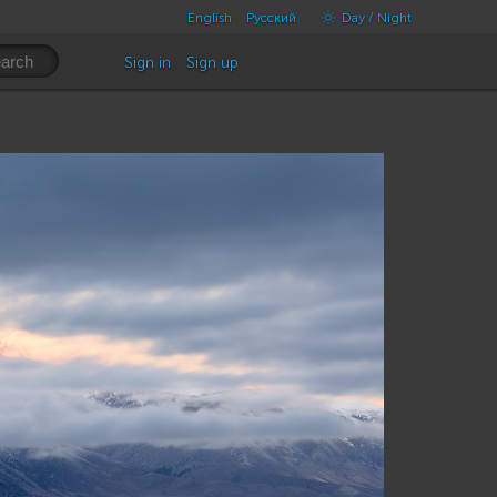
English
Русский
Day / Night
Sign in
Sign up