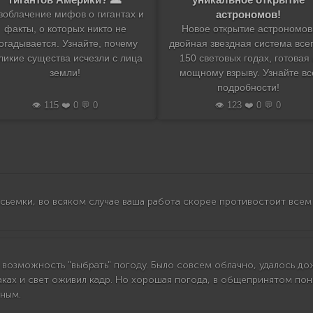
астрономов!
зоблачение мифов о гигантах и
факты, о которых никто не
Новое открытие астрономов
огадывается. Узнайте, почему
двойная звездная система всег
ликие существа исчезли с лица
150 световых годах, готовая 
земли!
мощному взрыву. Узнайте вс
подробности!
👁️ 115 ❤️ 0 💬 0
👁️ 123 ❤️ 0 💬 0
ля сьемки, во всяком случае ваша работа скорее противостоит все
ь возможность "выбрать" погоду. Было совсем облачно, удалось до
аках и свет оживил кадр. Но хорошая погода, в общепринятом по
чным.