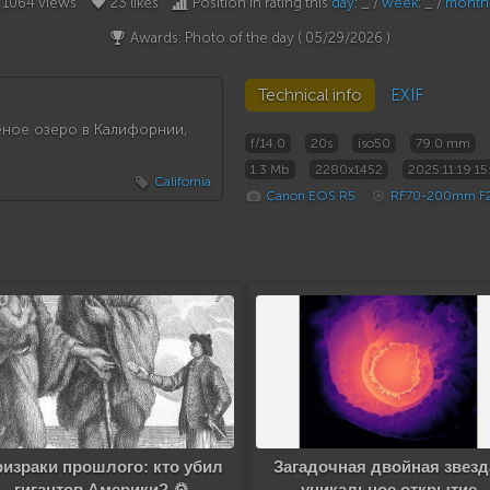
1064 views
23 likes
Position in rating this
day
: _ /
week
: _ /
month
Awards: Photo of the day (
05/29/2026
)
Technical info
EXIF
лёное озеро в Калифорнии,
f/14.0
20s
iso50
79.0 mm
1.3 Mb
2280x1452
2025:11:19 15
California
Canon EOS R5
RF70-200mm F2.
израки прошлого: кто убил
Загадочная двойная звезд
гигантов Америки? 🌄
уникальное открытие