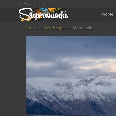
4739 users registered
2 on-line
People
Photos
→
Landscapes
→ Mono Lake